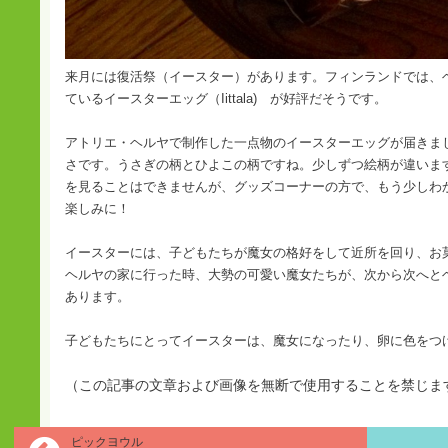
来月には復活祭（イースター）があります。フィンランドでは、
ているイースターエッグ（Iittala) が好評だそうです。
アトリエ・ヘルヤで制作した一点物のイースターエッグが届きま
さです。うさぎの柄とひよこの柄ですね。少しずつ絵柄が違いま
を見ることはできませんが、グッズコーナーの方で、もう少しわ
楽しみに！
イースターには、子どもたちが魔女の格好をして近所を回り、お
ヘルヤの家に行った時、大勢の可愛い魔女たちが、次から次へと
あります。
子どもたちにとってイースターは、魔女になったり、卵に色をつ
（この記事の文章および画像を無断で使用することを禁じま
ピックヨウル